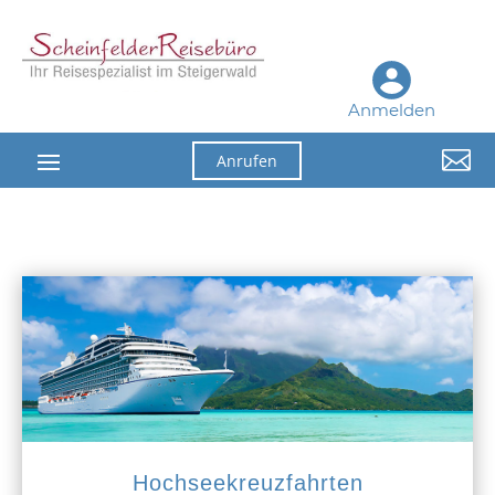
Anmelden

Anrufen
Hochseekreuzfahrten