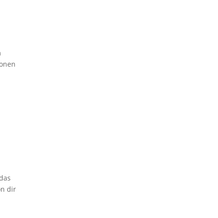
m
ionen
 das
n dir