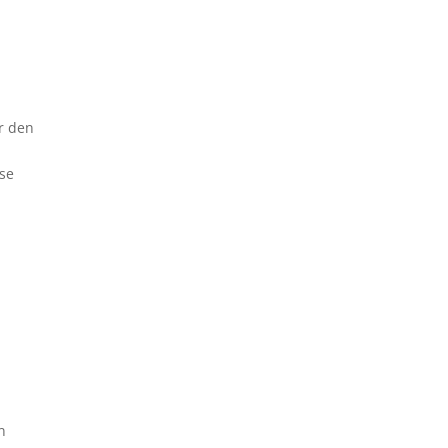
ir den
ese
n