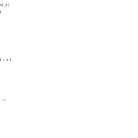
viert
t
rt und
g zu