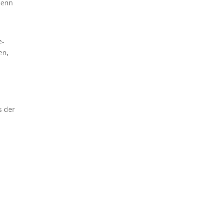
denn
e-
en,
s der