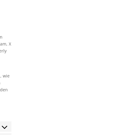
um
ram, X
erly
, wie
n
 den
sent