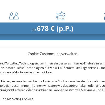
678 € (p.P.)
ab
tzt ganz entspannt Ihren Grie
Cookie-Zustimmung verwalten
nd Targeting Technologien, um Ihnen ein besseres Internet-Erlebnis zu erm
 anzupassen. Diese Technologien nutzen wir außerdem, um Ergebnisse zu m
nsere Website weiter zu entwickeln.
Pearl Beach Hotel
u bieten, verwenden wir Technologien wie Cookies, um Geräteinformationen
nologien zustimmmen, können wir Daten wie das Surfverhalten oder eindeut
Rethymno, Kreta
mmung nicht erteilen oder zurückziehen, können bestimmte Merkmale und Fu
 und Marketing Cookies.