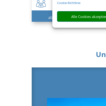
Cookie-Richtlinie
793 € (p.P.)
Alle Cookies akzeptie
ab
Un