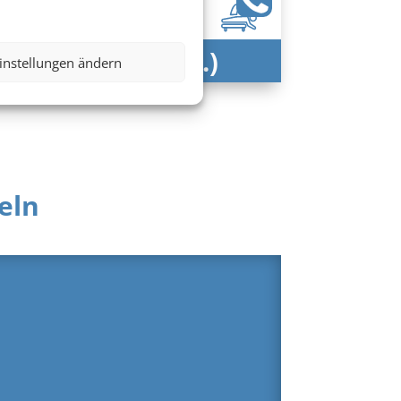
506 € (p.P.)
instellungen ändern
ab
eln