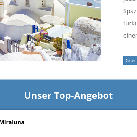
Spaz
türk
eine
Grie
Unser Top-Angebot
 Miraluna