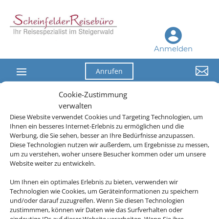
Anmelden

Anrufen
Cookie-Zustimmung
verwalten
Diese Website verwendet Cookies und Targeting Technologien, um
Die Abwicklung der Buchung übernimmt Schmetterling
Ihnen ein besseres Internet-Erlebnis zu ermöglichen und die
International GmbH & Co.KG im Auftrag des Webseiteninhabers.
Werbung, die Sie sehen, besser an Ihre Bedürfnisse anzupassen.
Diese Technologien nutzen wir außerdem, um Ergebnisse zu messen,
um zu verstehen, woher unsere Besucher kommen oder um unsere
Website weiter zu entwickeln.
Um Ihnen ein optimales Erlebnis zu bieten, verwenden wir
Technologien wie Cookies, um Geräteinformationen zu speichern
und/oder darauf zuzugreifen. Wenn Sie diesen Technologien
zustimmmen, können wir Daten wie das Surfverhalten oder
eindeutige IDs auf dieser Website verarbeiten. Wenn Sie ihre